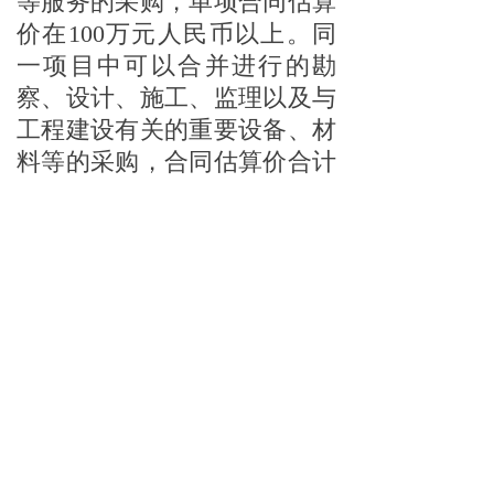
等服务的采购，单项合同估算
价在100万元人民币以上。同
一项目中可以合并进行的勘
察、设计、施工、监理以及与
工程建设有关的重要设备、材
料等的采购，合同估算价合计
达到前款规定标准的，必须招
标。
除上述
依法必须进行招标
的项目
外，其他项目均为依法
无须招标的项目。招标投标能
有效降低招标人的成本等优
势，依法无须招标的项目，招
标人是否采用招标的方式选择
合作方，属于招标方的权利，
也属于招标人的自由。但是一