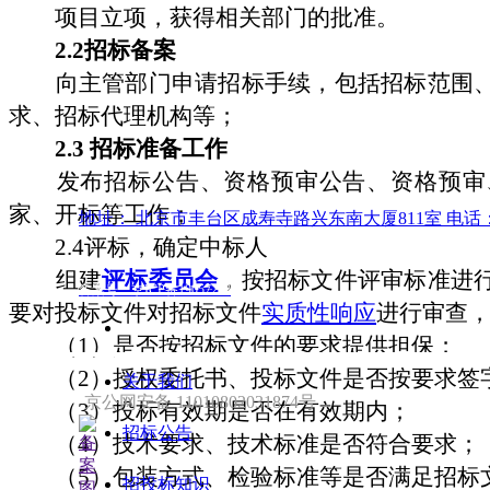
项目立项，获得相关部门的批准。
2.2
招标备案
向主管部门申请招标手续，包括招标范围、
求、招标代理机构等；
2.3
招标准备工作
发布招标公告、资格预审公告、资格预审、
家、开标等工作；
地址：
北京市丰台区成寿寺路兴东南大厦811室
电话
2.4
评标，确定中标人
组建
评标委员会
，按招标文件评审标准进
备案号：京ICP备19057238
要对投标文件对招标文件
实质性响应
进行审查
（1）是否按招标文件的要求提供担保；
（2）授权委托书、投标文件是否按要求签
关于我们
京公网安备 11010802031874号
（3）投标有效期是否在有效期内；
招标公告
（4）技术要求、技术标准是否符合要求；
（5）包装方式、检验标准等是否满足招标
招投标知识