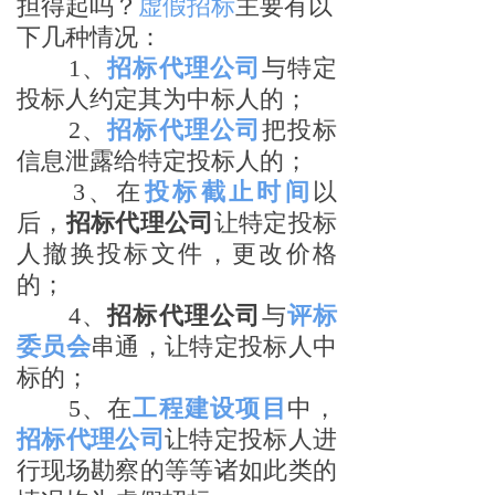
担得起吗？
虚假招标
主要有以
下几种情况：
1
、
招标代理公司
与特定
投标人约定其为中标人的；
2
、
招标代理公司
把投标
信息泄露给特定投标人的；
3
、在
投标截止时间
以
后，
招标代理公司
让特定投标
人撤换投标文件，更改价格
的；
4
、
招标代理公司
与
评标
委员会
串通，让特定投标人中
标的；
5
、在
工程建设项目
中，
招标代理公司
让特定投标人进
行现场勘察的等等诸如此类的