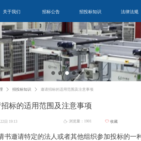
关于我们
招标公告
招投标知识
法律法规
理
ꄲ
招投标知识
ꄲ
邀请招标的适用范围及注意事项
请招标的适用范围及注意事项
浏览量：
1901
月22日
19:13
ꄀ
收藏
ꄘ
请书邀请特定的法人或者其他组织参加投标的一