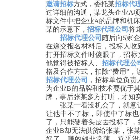
邀请招标
方式，委托某
招标代
过详细的沟通，某龙头企业A项
标文件中把企业A的品牌和机
某的示意下，
招标代理公司
将
招标代理公司
随后向5家
在递交报名材料后，投标人收
打开招标文件时傻眼了，招标
他觉得被招标人、
招标代理公
格及合作方式，扣除“费用”，
招标代理公司
，招标单位负责
为企业B的品牌和技术要优于
牌，事后张某多方打听，才知
张某一看没机会了，就意识
让他中不了标，即使中了标也
了，只能硬着头皮去投标了，
企业B却无法供货给张某，张
好了，赚的钱非常薄，近乎没