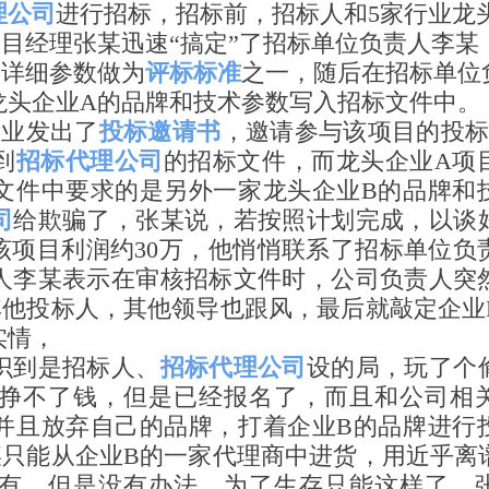
理公司
进行招标，招标前，招标人和5家行业龙
目经理张某迅速“搞定”了招标单位负责人李某
床详细参数做为
评标标准
之一，随后在招标单位
龙头企业A的品牌和技术参数写入招标文件中。
企业发出了
投标邀请书
，邀请参与该项目的投标
到
招标代理公司
的招标文件，而龙头企业A项
文件中要求的是另外一家龙头企业B的品牌和
司
给欺骗了，张某说，若按照计划完成，以谈
该项目利润约30万，他悄悄联系了招标单位负
人李某表示在审核招标文件时，公司负责人突
其他投标人，其他领导也跟风，最后就敲定企业
实情，
到是招标人、
招标代理公司
设的局，玩了个
挣不了钱，但是已经报名了，而且和公司相
并且放弃自己的品牌，打着企业B的品牌进行
某只能从企业B的一家代理商中进货，用近乎离
有，但是没有办法，为了生存只能这样了，