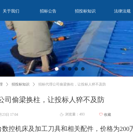
关于我们
招标公告
招投标知识
法律法规
理
ꄲ
招投标知识
ꄲ
招标代理公司偷梁换柱，让投标人猝不及防
公司偷梁换柱，让投标人猝不及防
浏览量：
493
1月23日
17:04
ꄀ
收藏
ꄘ
台数控机床及加工刀具和相关配件，价格为200