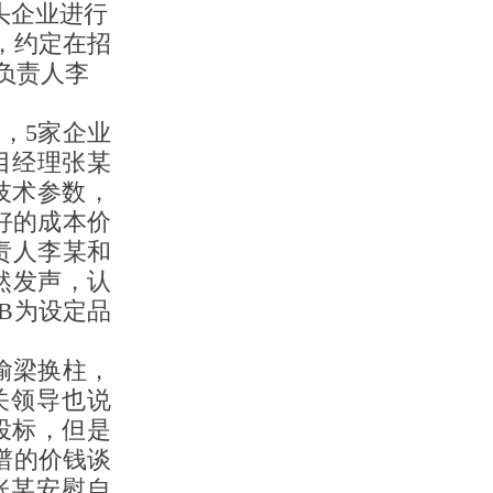
头企业进行
，约定在招
负责人李
，5家企业
目经理张某
技术参数，
好的成本价
责人李某和
然发声，认
B为设定品
偷梁换柱，
关领导也说
投标，但是
谱的价钱谈
张某安慰自